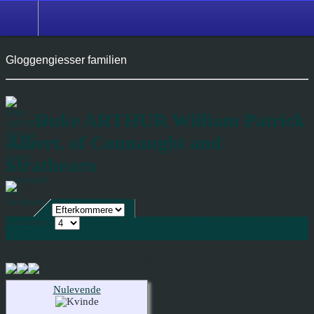
Gloggengiesser familien
Duke ARTHUR William Patrick
Albert, of Connaught and
Strathearn
1850 - 1942 (91 years)
Generationer:
Standard
|
Kompakt
|
Lodret
|
Kun tekst
|
Register
|
PDF
Træk eller rul for at se mere af diagrammet.
Nulevende