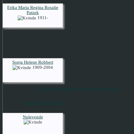
Erika Maria Regina Rosalie
Patzek
1911-
Sonja Helene Robbert
1909-2004
Skift til standardvisning
Webstedet drives af
The Next Generation of Genealogy Sitebuilding
v.
13.0.1, forfattet af Darrin Lythgoe © 2001-2026.
Opdateres af
Preben Gloggengiesser
.
Nulevende