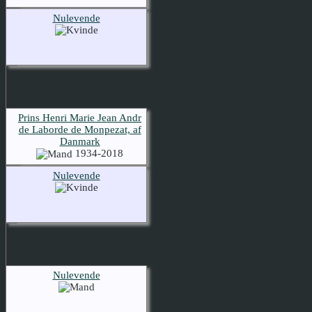
Nulevende
Prins Henri Marie Jean Andr
de Laborde de Monpezat, af
Danmark
1934-2018
Nulevende
Nulevende