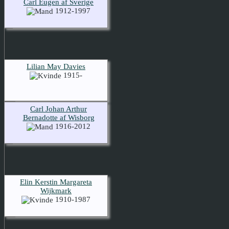
Carl Eugen af Sverige
1912-1997
Lilian May Davies
1915-
Carl Johan Arthur
Bernadotte af Wisborg
1916-2012
Elin Kerstin Margareta
Wijkmark
1910-1987