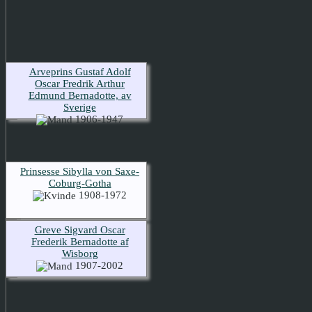
Arveprins Gustaf Adolf
Oscar Fredrik Arthur
Edmund Bernadotte, av
Sverige
1906-1947
Prinsesse Sibylla von Saxe-
Coburg-Gotha
1908-1972
Greve Sigvard Oscar
Frederik Bernadotte af
Wisborg
1907-2002