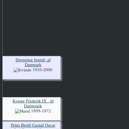
Dronning Ingrid, af
Danmark
1910-2000
Konge Frederik IX., til
Danmrark
1899-1972
Prins Bertil Gustaf Oscar