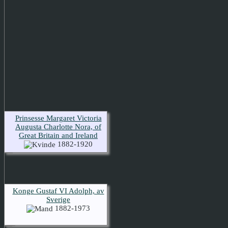
Prinsesse Margaret Victoria
Augusta Charlotte Nora, of
Great Britain and Ireland
1882-1920
Konge Gustaf VI Adolph, av
Sverige
1882-1973