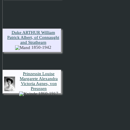
Duke ARTHUR William
Patrick Albert, of Connaught
and Strathearn
1850-1942
Prinzessin Louise
Margarete Alexandra
Victoria Agnes, von
Preussen
1860-1917