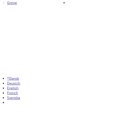
Grene
*Dansk
Deutsch
English
French
Svenska