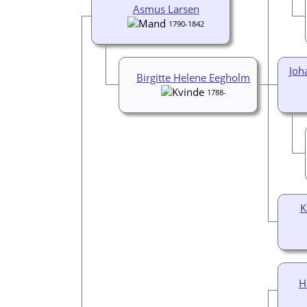
Asmus Larsen
1790-1842
Joh
Birgitte Helene Eegholm
1788-
K
H