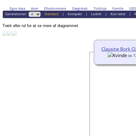
Egne data
Aner
Efterkommere
Slægtskab
Tidslinje
Familie
GE
Generationer:
Standard
|
Kompakt
|
Lodret
|
Kun tekst
|
R
Træk eller rul for at se mere af diagrammet.
Clausine Bork C
ca. 1