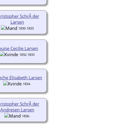
ristopher SchrÃ¸der
Larsen
1830-1833
ouise Cecilie Larsen
1832-1833
eche Elisabeth Larsen
1834-
ristopher SchrÃ¸der
Andresen Larsen
1836-