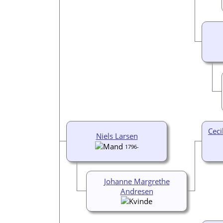
Ceci
Niels Larsen
1796-
Johanne Margrethe
Andresen