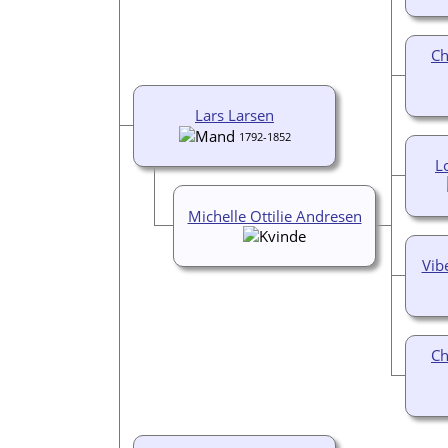
Ch
Lars Larsen
1792-1852
L
Michelle Ottilie Andresen
Vib
Ch