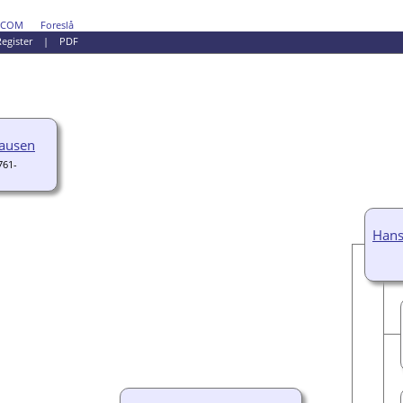
DCOM
Foreslå
egister
|
PDF
lausen
761-
Hans