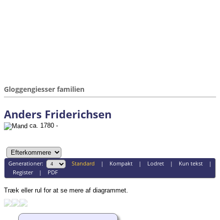
Gloggengiesser familien
Anders Friderichsen
ca. 1780 -
Generationer:
Standard
|
Kompakt
|
Lodret
|
Kun tekst
|
Register
|
PDF
Træk eller rul for at se mere af diagrammet.