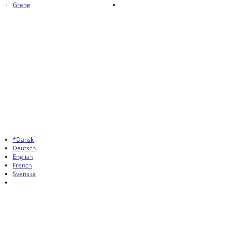
Grene
*Dansk
Deutsch
English
French
Svenska