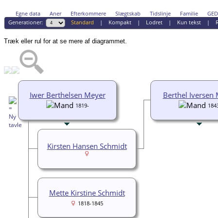
Egne data
Aner
Efterkommere
Slægtskab
Tidslinje
Familie
GE
Generationer:
Standard
|
Kompakt
|
Lodret
|
Kun tekst
|
R
Træk eller rul for at se mere af diagrammet.
Iwer Berthelsen Meyer
Berthel Iversen
1819-
184
Kirsten Hansen Schmidt
Mette Kirstine Schmidt
1818-1845