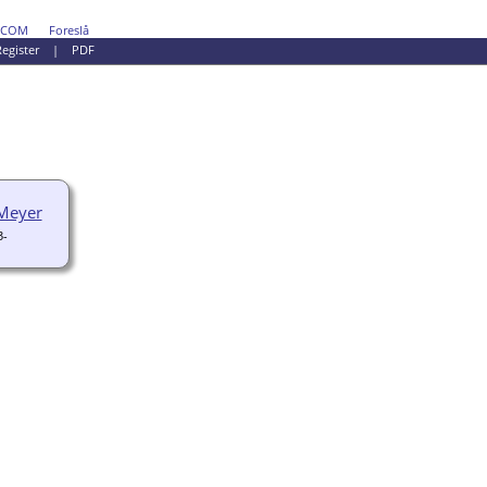
DCOM
Foreslå
egister
|
PDF
 Meyer
3-