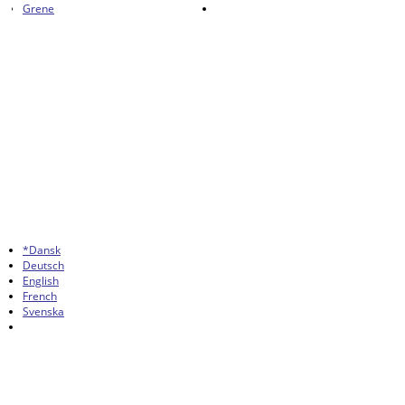
Grene
*Dansk
Deutsch
English
French
Svenska