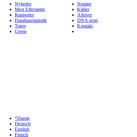
Nyheder
Notater
Mest Eftersøgte
Kilder
Rapporter
Arkiver
Databasestatistik
DNA-tests
Træer
Kontakt
Grene
*Dansk
Deutsch
English
French