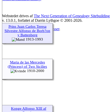
Webstedet drives af
The Next Generation of Genealogy Sitebuilding
v. 13.0.1, forfattet af Darrin Lythgoe © 2001-2026.
Prins Juan Carlos Teresa
Opdateres af
Preben Gloggengiesser
.
Silvestre Alfonso de Borb?on
y Battenberg
1913-1993
Maria de las Mercedes
(Princess) of Two Sicilies
1910-2000
Konge Alfonso XIII af