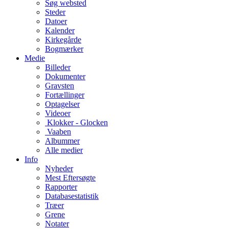
Søg websted
Steder
Datoer
Kalender
Kirkegårde
Bogmærker
Medie
Billeder
Dokumenter
Gravsten
Fortællinger
Optagelser
Videoer
Klokker - Glocken
Vaaben
Albummer
Alle medier
Info
Nyheder
Mest Eftersøgte
Rapporter
Databasestatistik
Træer
Grene
Notater