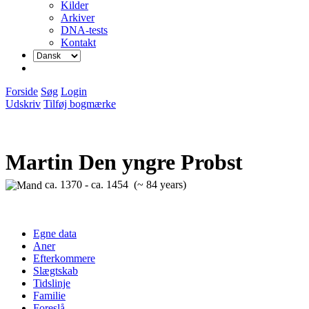
Kilder
Arkiver
DNA-tests
Kontakt
Forside
Søg
Login
Udskriv
Tilføj bogmærke
Martin Den yngre Probst
ca. 1370 - ca. 1454 (~ 84 years)
Egne data
Aner
Efterkommere
Slægtskab
Tidslinje
Familie
Foreslå