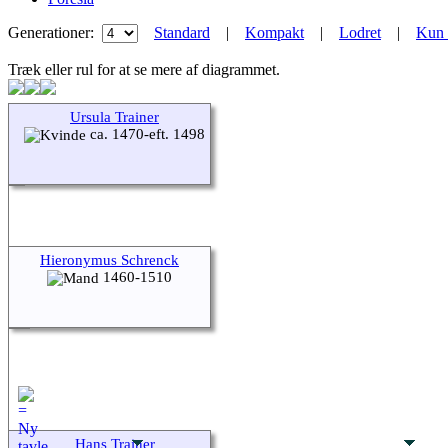
Generationer:
Standard
|
Kompakt
|
Lodret
|
Kun 
Træk eller rul for at se mere af diagrammet.
Ursula Trainer
ca. 1470-eft. 1498
Hieronymus Schrenck
1460-1510
Hans Trainer