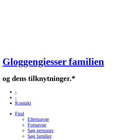
Gloggengiesser familien
og dens tilknytninger.*
-
-
Kontakt
Find
Efternavne
Fornavne
Søg personer
Søg familier