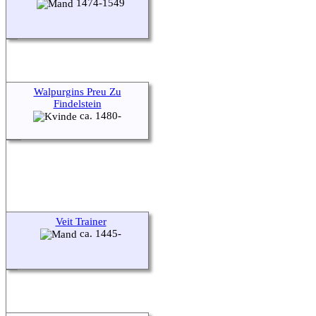
1474-1549
Walpurgins Preu Zu
Findelstein
ca. 1480-
Veit Trainer
ca. 1445-