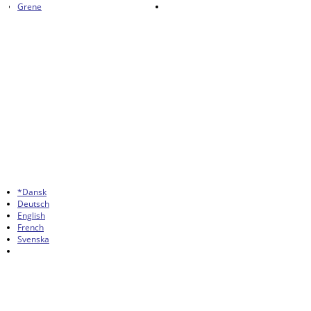
Grene
*Dansk
Deutsch
English
French
Svenska