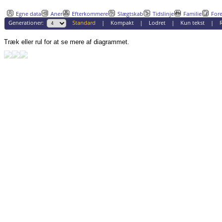
Egne data
Aner
Efterkommere
Slægtskab
Tidslinje
Familie
Fore
Generationer:
Standard
|
Kompakt
|
Lodret
|
Kun tekst
|
R
Træk eller rul for at se mere af diagrammet.