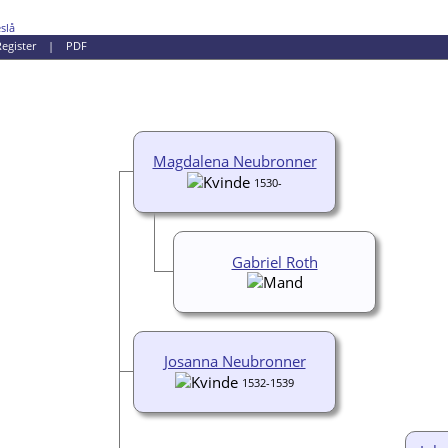
slå
egister
|
PDF
Magdalena Neubronner
1530-
Gabriel Roth
Josanna Neubronner
1532-1539