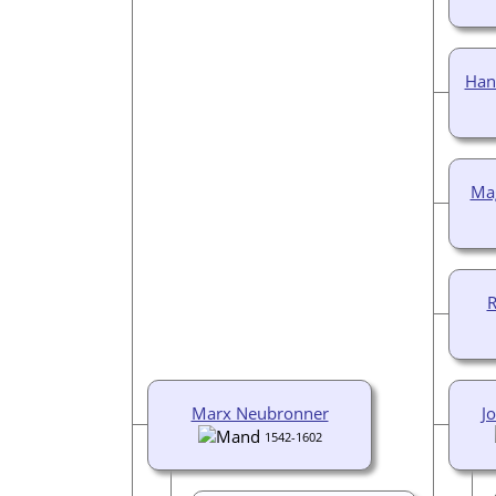
Han
Ma
R
Marx Neubronner
J
1542-1602