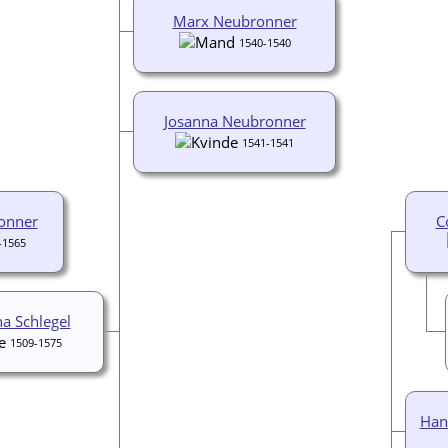
Marx Neubronner
1540-1540
Josanna Neubronner
1541-1541
onner
C
-1565
a Schlegel
1509-1575
Han