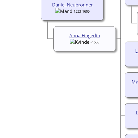
Daniel Neubronner
1533-1605
Anna Fingerlin
-1606
L
Ma