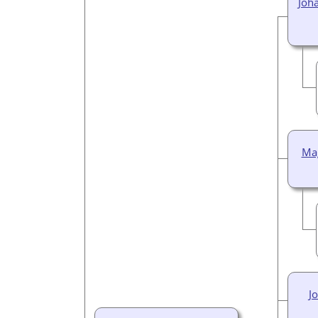
Joh
Ma
J