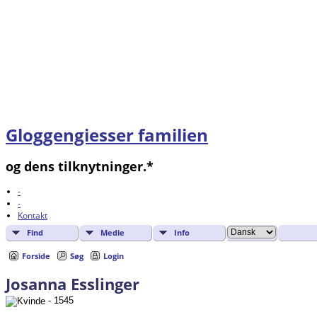
Gloggengiesser familien
og dens tilknytninger.*
-
-
Kontakt
Find
Medie
Info
Forside
Søg
Login
Josanna Esslinger
- 1545