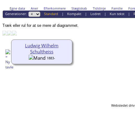
Egne data
Aner
Efterkommere
Slægtskab
Tidslinje
Familie
Fore
Generationer:
Standard
|
Kompakt
|
Lodret
|
Kun tekst
|
R
Træk eller rul for at se mere af diagrammet.
Ludwig Wilhelm
Schultheiss
1883-
Webstedet driv