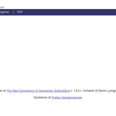
slå
egister
|
PDF
es af
The Next Generation of Genealogy Sitebuilding
v. 13.0.1, forfattet af Darrin Lyth
Opdateres af
Preben Gloggengiesser
.