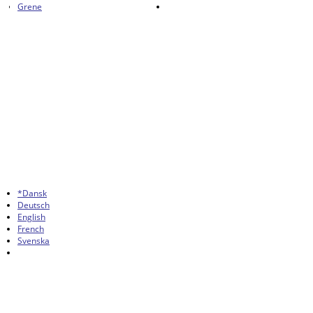
Grene
*Dansk
Deutsch
English
French
Svenska