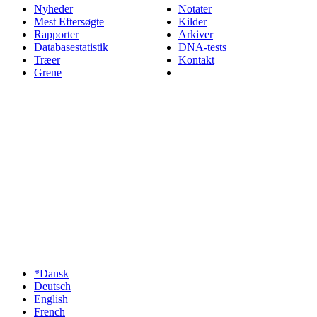
Nyheder
Notater
Mest Eftersøgte
Kilder
Rapporter
Arkiver
Databasestatistik
DNA-tests
Træer
Kontakt
Grene
*Dansk
Deutsch
English
French