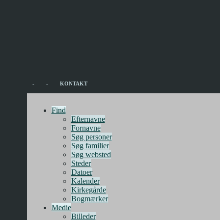
-
-
KONTAKT
Find
Efternavne
Fornavne
Søg personer
Søg familier
Søg websted
Steder
Datoer
Kalender
Kirkegårde
Bogmærker
Medie
Billeder