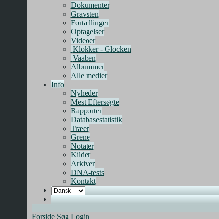
Dokumenter
Gravsten
Fortællinger
Optagelser
Videoer
Klokker - Glocken
Vaaben
Albummer
Alle medier
Info
Nyheder
Mest Eftersøgte
Rapporter
Databasestatistik
Træer
Grene
Notater
Kilder
Arkiver
DNA-tests
Kontakt
Forside
Søg
Login