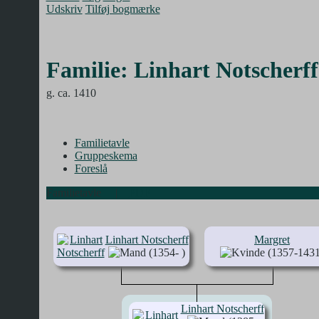
Udskriv
Tilføj bogmærke
Familie: Linhart Notscherf
g. ca. 1410
Familietavle
Gruppeskema
Foreslå
Familietavle
|
PDF
Linhart Notscherff
Margret
(1354- )
(1357-1431
Linhart Notscherff