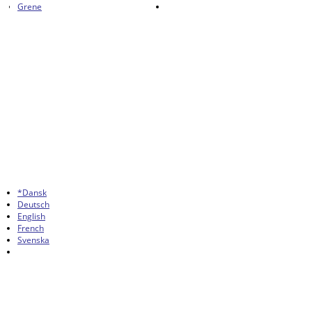
Grene
*Dansk
Deutsch
English
French
Svenska