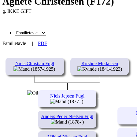
Agnete Christensen (F172)
g. IKKE GIFT
Familietavle
|
PDF
Niels Christian Fugl
Kirstine Mikkelsen
(1857-1925)
(1841-1923)
Niels Jepsen Fugl
(1877- )
Anders Peder Nielsen Fugl
(1878- )
Mikkel Nielsen Fugl