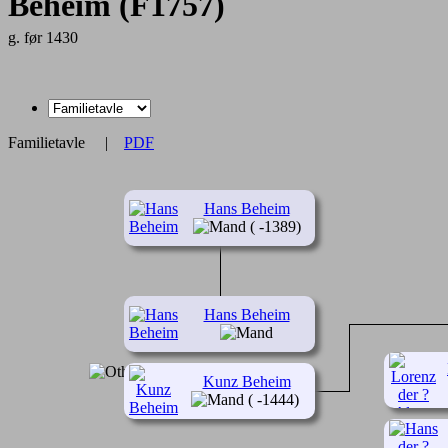
Beheim (F1757)
g. før 1430
Familietavle
|
PDF
Hans Beheim
( -1389)
Hans Beheim
Kunz Beheim
( -1444)