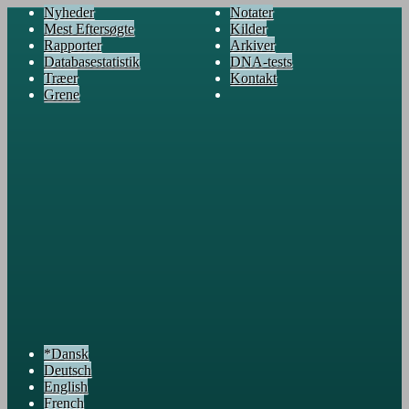
Nyheder
Notater
Mest Eftersøgte
Kilder
Rapporter
Arkiver
Databasestatistik
DNA-tests
Træer
Kontakt
Grene
*Dansk
Deutsch
English
French