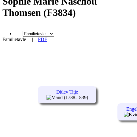
Sophie Marie Naschou
Thomsen (F3834)
Familietavle
|
PDF
Ditlev Titje
(1788-1839)
Engel