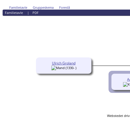
Familietavle
Gruppeskema
Foreslå
Familietavle
|
PDF
Ulrich Groland
(1330- )
A
Webstedet driv