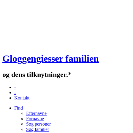
Gloggengiesser familien
og dens tilknytninger.*
-
-
Kontakt
Find
Efternavne
Fornavne
Søg personer
Søg familier