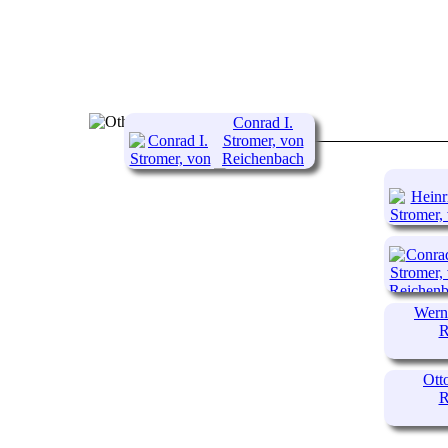
Conrad I.
Stromer, von
Reichenbach
(1230-
1319)
Wern
R
Ott
R