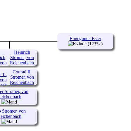
Eunegunda Esler
(1235- )
Heinrich
Stromer, von
Reichenbach
(1260-
Conrad II.
1347)
Stromer, von
Reichenbach
er Stromer, von
eichenbach
o Stromer, von
eichenbach