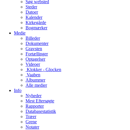
Søg websted
Steder
Datoer
Kalender
Kirkegårde
Bogmærker
Medie
Billeder
Dokumenter
Gravsten
Fortællinger
Optagelser
Videoer
Klokker - Glocken
Vaaben
Albummer
Alle medier
Info
Nyheder
Mest Eftersøgte
Rapporter
Databasestatistik
Træer
Grene
Notater