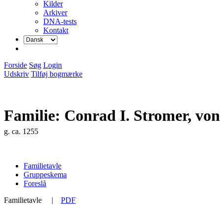
Kilder
Arkiver
DNA-tests
Kontakt
Forside
Søg
Login
Udskriv
Tilføj bogmærke
Familie: Conrad I. Stromer, vo
g. ca. 1255
Familietavle
Gruppeskema
Foreslå
Familietavle
|
PDF