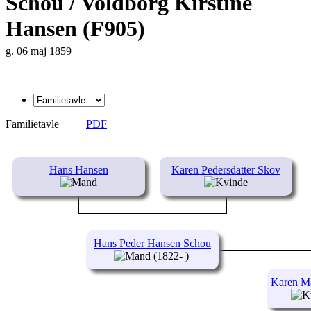
Schou / Voldborg Kirstine
Hansen (F905)
g. 06 maj 1859
Familietavle
|
PDF
Hans Hansen
Karen Pedersdatter Skov
Hans Peder Hansen Schou
(1822- )
Karen Ma