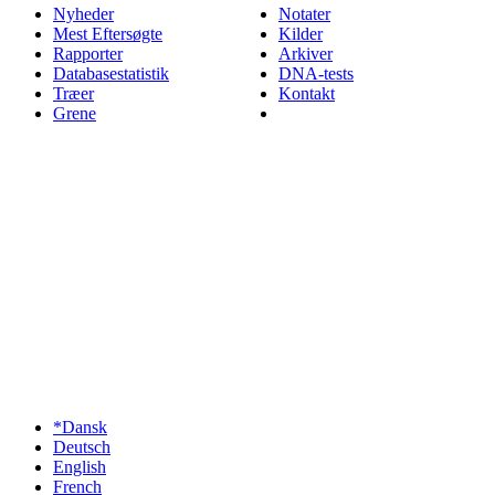
Nyheder
Notater
Mest Eftersøgte
Kilder
Rapporter
Arkiver
Databasestatistik
DNA-tests
Træer
Kontakt
Grene
*Dansk
Deutsch
English
French