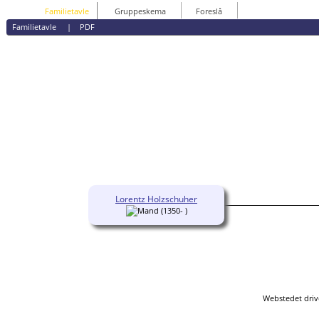
Familietavle
Gruppeskema
Foreslå
Familietavle
|
PDF
Lorentz Holzschuher
(1350- )
Webstedet driv