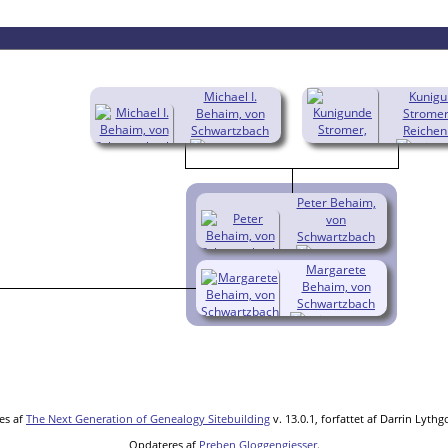
Michael I.
Kunig
Behaim, von
Stromer
Schwartzbach
Reiche
(1315-
1389)
1375)
Peter Behaim,
von
Schwartzbach
(1356-
Margarete
1414)
Behaim, von
Schwartzbach
(1358- )
es af
The Next Generation of Genealogy Sitebuilding
v. 13.0.1, forfattet af Darrin Lyth
Opdateres af
Preben Gloggengiesser
.