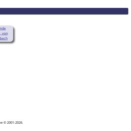
unde
, von
nbach
(1332-
goe © 2001-2026.