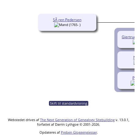
SÃ¸ren Pedersen
(1765- )
Giertrud
Ni
Pe
Skift til standardvisning
Webstedet drives af
The Next Generation of Genealogy Sitebuilding
v. 13.0.1,
forfattet af Darrin Lythgoe © 2001-2026.
Opdateres af
Preben Gloggengiesser
.