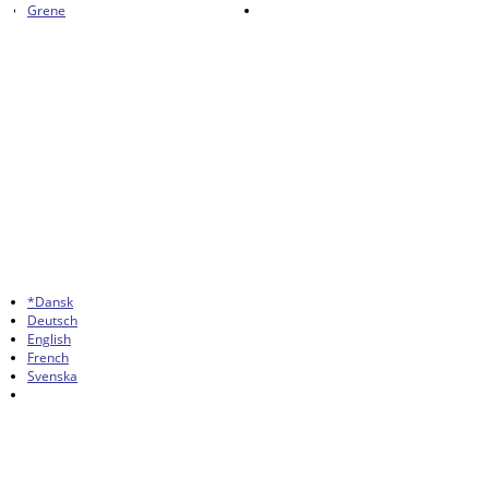
Grene
*Dansk
Deutsch
English
French
Svenska