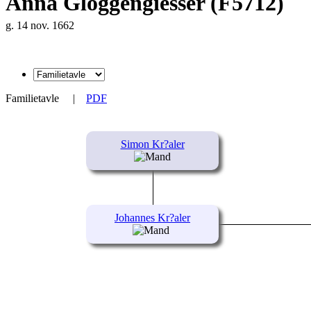
Anna Gloggengiesser (F5712)
g. 14 nov. 1662
Familietavle
|
PDF
Simon Kr?aler
Johannes Kr?aler