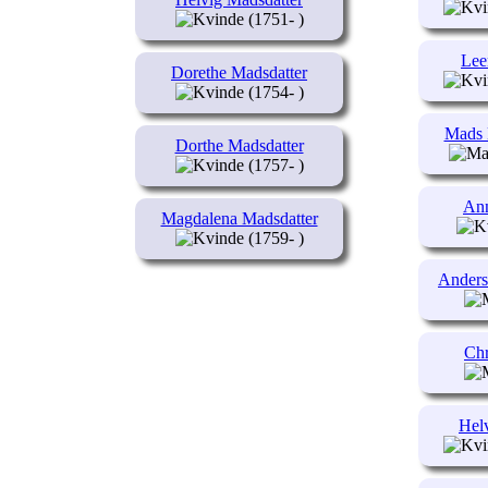
(1751- )
Lee
Dorethe Madsdatter
(1754- )
Mads 
Dorthe Madsdatter
(1757- )
Ann
Magdalena Madsdatter
(1759- )
Anders
Chr
Hel