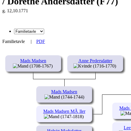
/ Dorethe Andersdatter (F77)
g. 12,10.1771
Familietavle
|
PDF
Mads Madsen
Anne Pedersdatter
(1708-1767)
(1716-1770)
Mads Madsen
(1744-1744)
Mads 
Mads Madsen MÃ¸ller
(1747-1818)
Lee
Helvig Madsdatter