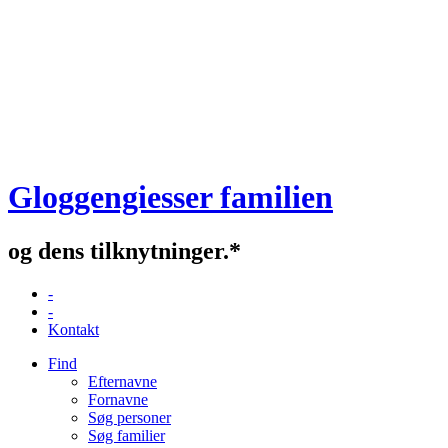
Gloggengiesser familien
og dens tilknytninger.*
-
-
Kontakt
Find
Efternavne
Fornavne
Søg personer
Søg familier