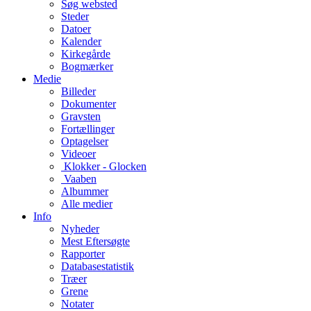
Søg websted
Steder
Datoer
Kalender
Kirkegårde
Bogmærker
Medie
Billeder
Dokumenter
Gravsten
Fortællinger
Optagelser
Videoer
Klokker - Glocken
Vaaben
Albummer
Alle medier
Info
Nyheder
Mest Eftersøgte
Rapporter
Databasestatistik
Træer
Grene
Notater