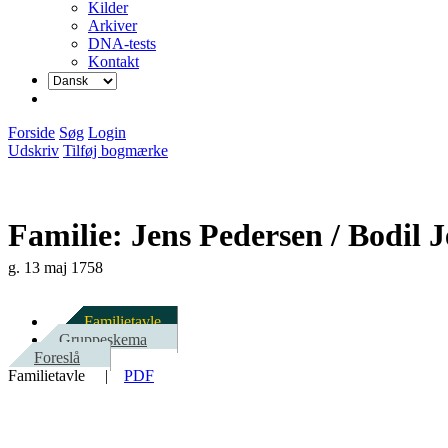
Kilder
Arkiver
DNA-tests
Kontakt
Forside
Søg
Login
Udskriv
Tilføj bogmærke
Familie: Jens Pedersen / Bodil 
g. 13 maj 1758
Familietavle
Gruppeskema
Foreslå
Familietavle
|
PDF