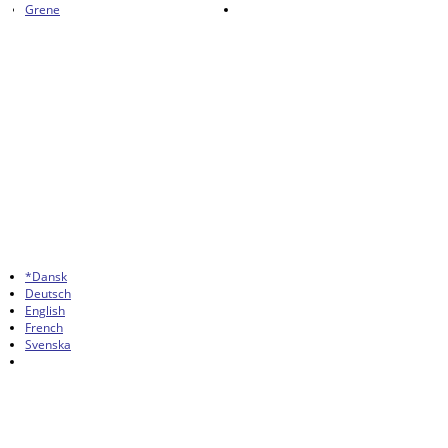
Grene
*Dansk
Deutsch
English
French
Svenska