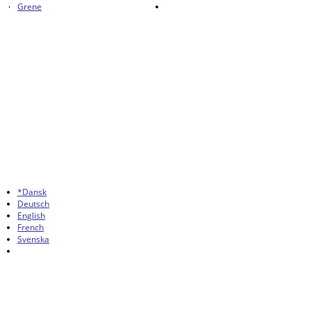
Grene
*Dansk
Deutsch
English
French
Svenska