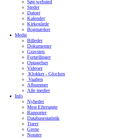
Søg websted
Steder
Datoer
Kalender
Kirkegårde
Bogmærker
Medie
Billeder
Dokumenter
Gravsten
Fortællinger
Optagelser
Videoer
Klokker - Glocken
Vaaben
Albummer
Alle medier
Info
Nyheder
Mest Eftersøgte
Rapporter
Databasestatistik
Træer
Grene
Notater