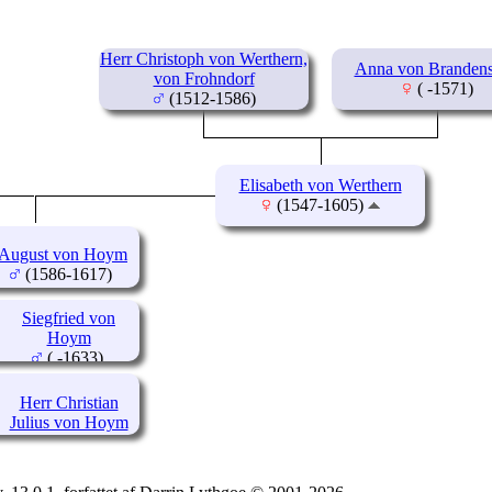
Herr Christoph von Werthern,
Anna von Brandens
von Frohndorf
( -1571)
(1512-1586)
Elisabeth von Werthern
(1547-1605)
August von Hoym
(1586-1617)
Siegfried von
Hoym
( -1633)
Herr Christian
Julius von Hoym
(1586-1656)