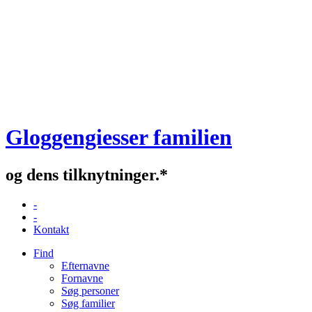
Gloggengiesser familien
og dens tilknytninger.*
-
-
Kontakt
Find
Efternavne
Fornavne
Søg personer
Søg familier