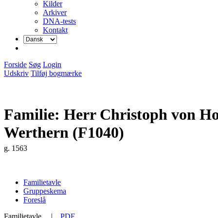
Kilder
Arkiver
DNA-tests
Kontakt
Forside
Søg
Login
Udskriv
Tilføj bogmærke
Familie: Herr Christoph von Ho
Werthern (F1040)
g. 1563
Familietavle
Gruppeskema
Foreslå
Familietavle
|
PDF