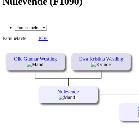
Nulevende (F1090)
Familietavle
|
PDF
Olle Gunnar Westling
Ewa Kristina Westling
Nulevende