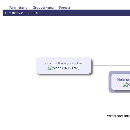
Familietavle
Gruppeskema
Foreslå
Familietavle
|
PDF
Johann Ulrich von Schad
(1698-1748)
Helene 
Webstedet driv