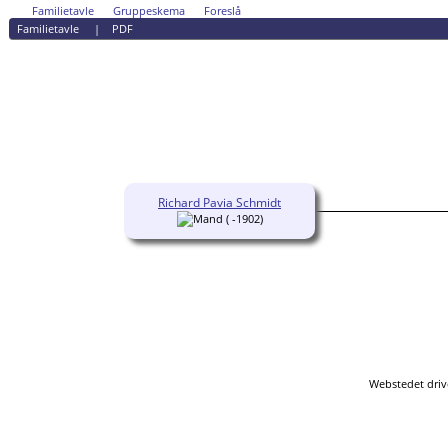
Familietavle
Gruppeskema
Foreslå
Familietavle
|
PDF
Richard Pavia Schmidt
( -1902)
Webstedet driv