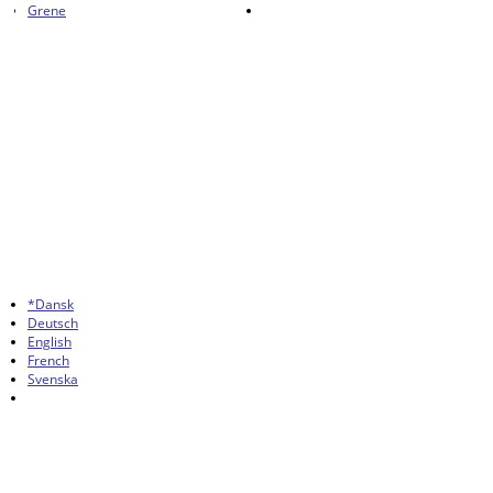
Grene
*Dansk
Deutsch
English
French
Svenska