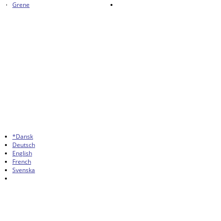
Grene
*Dansk
Deutsch
English
French
Svenska