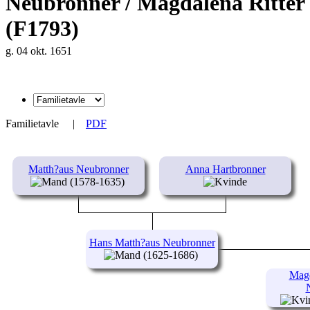
Neubronner / Magdalena Ritter
(F1793)
g. 04 okt. 1651
Familietavle
|
PDF
Matth?aus Neubronner
Anna Hartbronner
(1578-1635)
Hans Matth?aus Neubronner
(1625-1686)
Magd