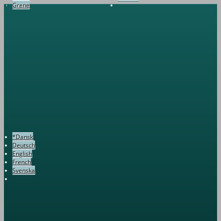
Grene
*Dansk
Deutsch
English
French
Svenska