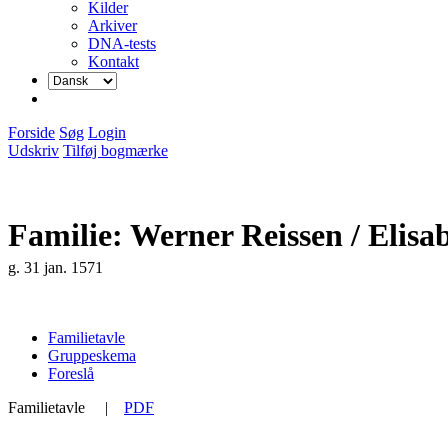
Kilder
Arkiver
DNA-tests
Kontakt
Forside
Søg
Login
Udskriv
Tilføj bogmærke
Familie: Werner Reissen / Elis
g. 31 jan. 1571
Familietavle
Gruppeskema
Foreslå
Familietavle
|
PDF