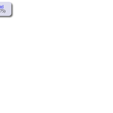
el
75)