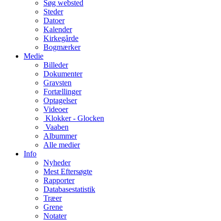
Søg websted
Steder
Datoer
Kalender
Kirkegårde
Bogmærker
Medie
Billeder
Dokumenter
Gravsten
Fortællinger
Optagelser
Videoer
Klokker - Glocken
Vaaben
Albummer
Alle medier
Info
Nyheder
Mest Eftersøgte
Rapporter
Databasestatistik
Træer
Grene
Notater