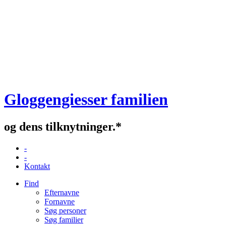
Gloggengiesser familien
og dens tilknytninger.*
-
-
Kontakt
Find
Efternavne
Fornavne
Søg personer
Søg familier