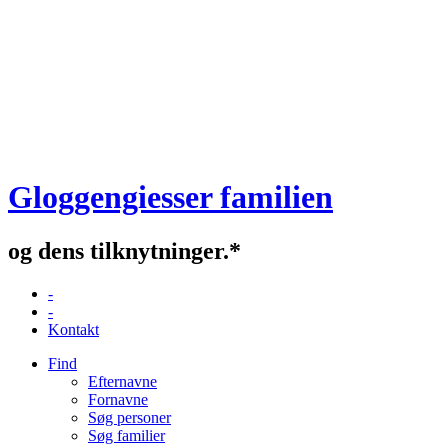
Gloggengiesser familien
og dens tilknytninger.*
-
-
Kontakt
Find
Efternavne
Fornavne
Søg personer
Søg familier