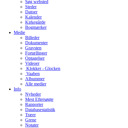
Søg websted
Steder
Datoer
Kalender
Kirkegårde
Bogmærker
Medie
Billeder
Dokumenter
Gravsten
Fortællinger
Optagelser
Videoer
Klokker - Glocken
Vaaben
Albummer
Alle medier
Info
Nyheder
Mest Eftersøgte
Rapporter
Databasestatistik
Træer
Grene
Notater