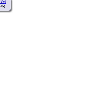
r Od
46)