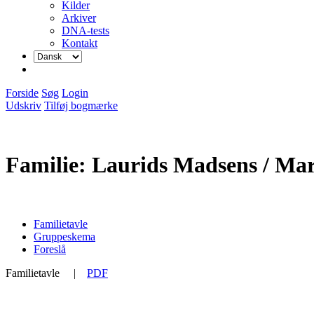
Kilder
Arkiver
DNA-tests
Kontakt
Forside
Søg
Login
Udskriv
Tilføj bogmærke
Familie: Laurids Madsens / Ma
Familietavle
Gruppeskema
Foreslå
Familietavle
|
PDF