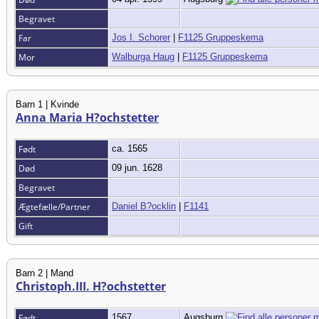
Begravet
Far
Jos I. Schorer
|
F1125 Gruppeskema
Mor
Walburga Haug
|
F1125 Gruppeskema
Barn 1 | Kvinde
Anna Maria H?ochstetter
Født
ca. 1565
Død
09 jun. 1628
Begravet
Ægtefælle/Partner
Daniel B?ocklin
|
F1141
Gift
Barn 2 | Mand
Christoph.III. H?ochstetter
Født
1567
Augsburg