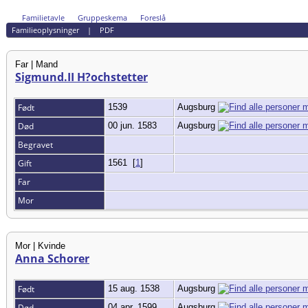
Familietavle
Gruppeskema
Foreslå
Familieoplysninger
|
PDF
Far | Mand
Sigmund.II H?ochstetter
Født
1539
Augsburg
Død
00 jun. 1583
Augsburg
Begravet
Gift
1561
[
1
]
Far
Mor
Mor | Kvinde
Anna Schorer
Født
15 aug. 1538
Augsburg
Død
04 apr. 1599
Augsburg