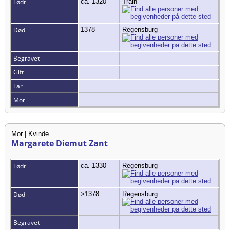
Født
ca. 1320
Train
Død
1378
Regensburg
Begravet
Gift
Far
Mor
Mor | Kvinde
Margarete Diemut Zant
Født
ca. 1330
Regensburg
Død
>1378
Regensburg
Begravet