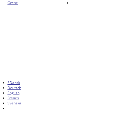
Grene
*Dansk
Deutsch
English
French
Svenska