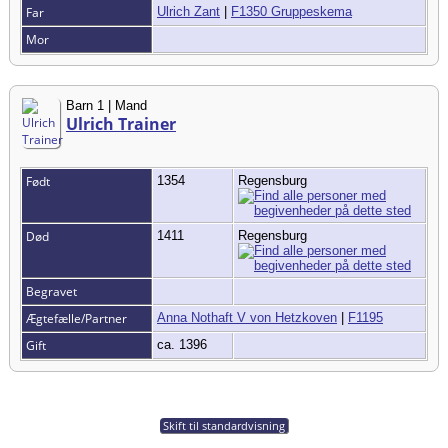
Far
Ulrich Zant
|
F1350 Gruppeskema
Mor
Barn 1 | Mand
Ulrich Trainer
Født
1354
Regensburg
Død
1411
Regensburg
Begravet
Ægtefælle/Partner
Anna Nothaft V von Hetzkoven
|
F1195
Gift
ca. 1396
Skift til standardvisning