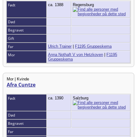
Født
ca. 1388
Regensburg
Død
Begravet
Gift
Far
Ulrich Trainer
|
F1195 Gruppeskema
Mor
Anna Nothaft V von Hetzkoven
|
F1195
Gruppeskema
Mor | Kvinde
Afra Cuntze
Født
ca. 1390
Salzburg
Død
Begravet
Far