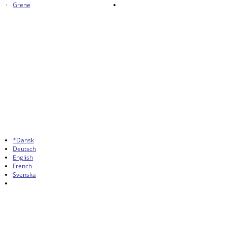
Grene
*Dansk
Deutsch
English
French
Svenska