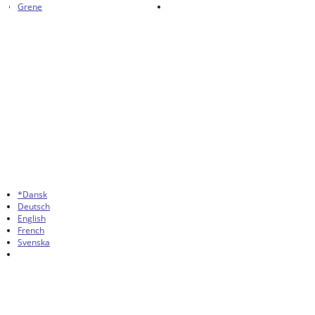
Grene
*Dansk
Deutsch
English
French
Svenska