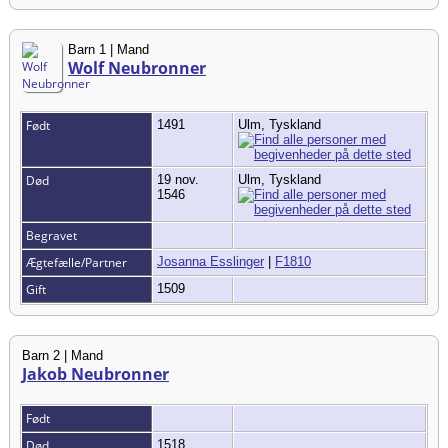
Barn 1 | Mand
Wolf Neubronner
Født
1491
Ulm, Tyskland
Død
19 nov.
Ulm, Tyskland
1546
Begravet
Ægtefælle/Partner
Josanna Esslinger
|
F1810
Gift
1509
Barn 2 | Mand
Jakob Neubronner
Født
Død
1518