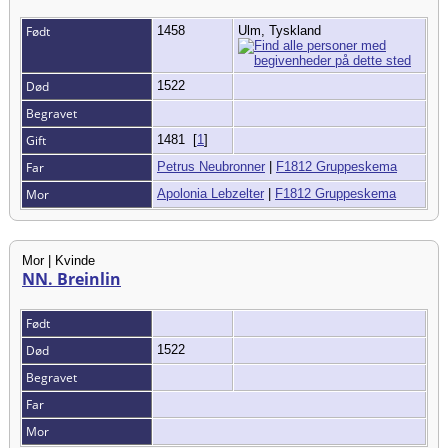
Født
1458
Ulm, Tyskland
Død
1522
Begravet
Gift
1481
[
1
]
Far
Petrus Neubronner
|
F1812 Gruppeskema
Mor
Apolonia Lebzelter
|
F1812 Gruppeskema
Mor | Kvinde
NN. Breinlin
Født
Død
1522
Begravet
Far
Mor