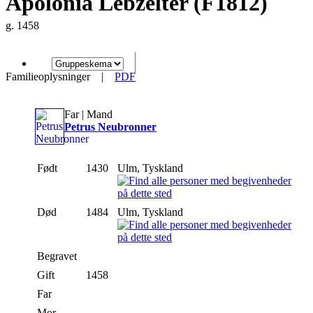
Apolonia Lebzelter (F1812)
g. 1458
Familieoplysninger
|
PDF
Far | Mand
Petrus Neubronner
Født
1430
Ulm, Tyskland
Død
1484
Ulm, Tyskland
Begravet
Gift
1458
Far
Mor