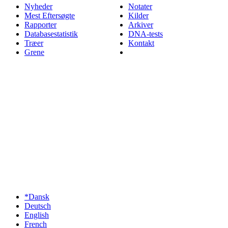
Nyheder
Notater
Mest Eftersøgte
Kilder
Rapporter
Arkiver
Databasestatistik
DNA-tests
Træer
Kontakt
Grene
*Dansk
Deutsch
English
French