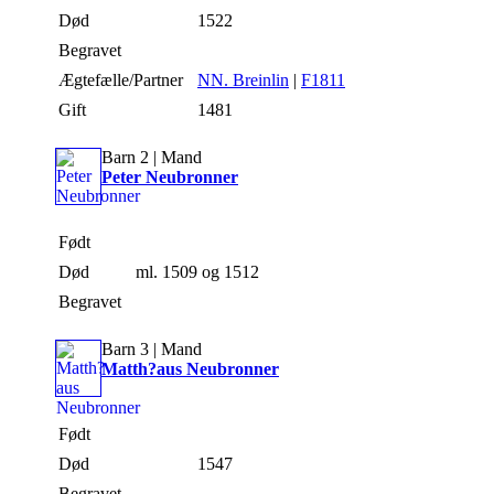
Død
1522
Begravet
Ægtefælle/Partner
NN. Breinlin
|
F1811
Gift
1481
Barn 2 | Mand
Peter Neubronner
Født
Død
ml. 1509 og 1512
Begravet
Barn 3 | Mand
Matth?aus Neubronner
Født
Død
1547
Begravet