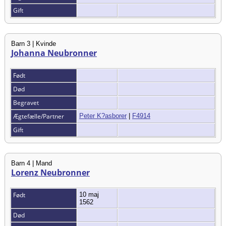
Gift
Barn 3 | Kvinde
Johanna Neubronner
Født
Død
Begravet
Ægtefælle/Partner
Peter K?asborer
|
F4914
Gift
Barn 4 | Mand
Lorenz Neubronner
Født
10 maj
1562
Død