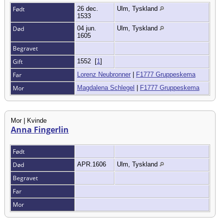
Født
26 dec.
Ulm, Tyskland
1533
Død
04 jun.
Ulm, Tyskland
1605
Begravet
Gift
1552
[
1
]
Far
Lorenz Neubronner
|
F1777 Gruppeskema
Mor
Magdalena Schlegel
|
F1777 Gruppeskema
Mor | Kvinde
Anna Fingerlin
Født
Død
APR.1606
Ulm, Tyskland
Begravet
Far
Mor