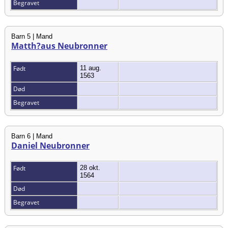
Begravet
Barn 5 | Mand
Matth?aus Neubronner
Født
11 aug.
1563
Død
Begravet
Barn 6 | Mand
Daniel Neubronner
Født
28 okt.
1564
Død
Begravet