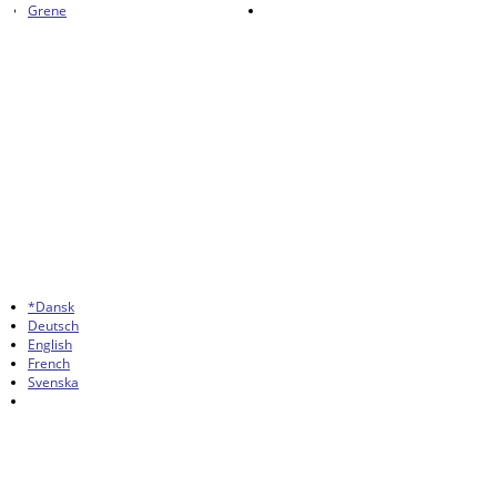
Grene
*Dansk
Deutsch
English
French
Svenska