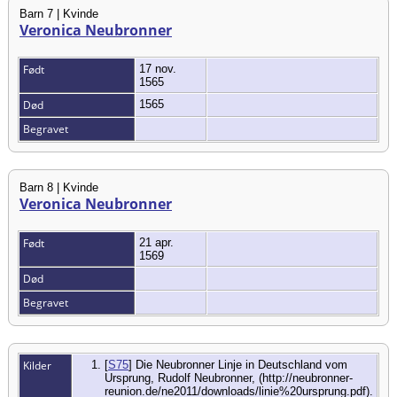
Barn 7 | Kvinde
Veronica Neubronner
Født
17 nov.
1565
Død
1565
Begravet
Barn 8 | Kvinde
Veronica Neubronner
Født
21 apr.
1569
Død
Begravet
Kilder
[
S75
] Die Neubronner Linje in Deutschland vom
Ursprung, Rudolf Neubronner, (http://neubronner-
reunion.de/ne2011/downloads/linie%20ursprung.pdf).