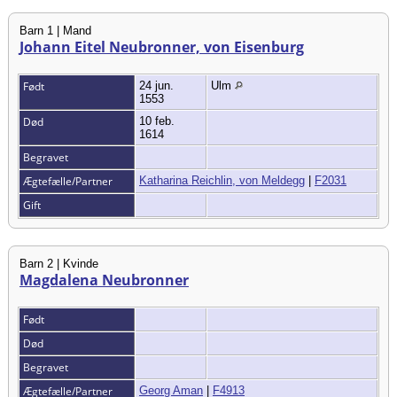
Barn 1 | Mand
Johann Eitel Neubronner, von Eisenburg
Født
24 jun.
Ulm
1553
Død
10 feb.
1614
Begravet
Ægtefælle/Partner
Katharina Reichlin, von Meldegg
|
F2031
Gift
Barn 2 | Kvinde
Magdalena Neubronner
Født
Død
Begravet
Ægtefælle/Partner
Georg Aman
|
F4913