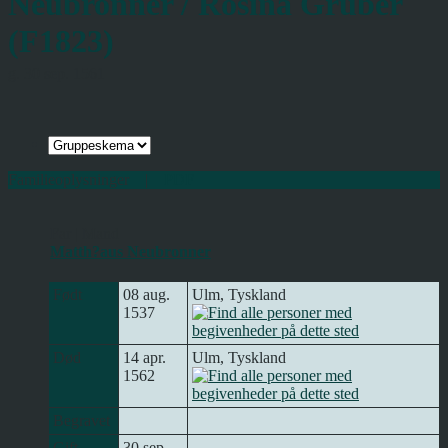
Neubronner / Rosina Gruber
(F1823)
g. 30 sep. 1561
Familieoplysninger
|
PDF
Far | Mand
Matth?aus Neubronner
Født
08 aug.
Ulm, Tyskland
1537
Død
14 apr.
Ulm, Tyskland
1562
Begravet
Gift
30 sep.