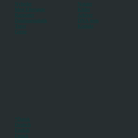
Nyheder
Notater
Mest Eftersøgte
Kilder
Rapporter
Arkiver
Databasestatistik
DNA-tests
Træer
Kontakt
Grene
*Dansk
Deutsch
English
French