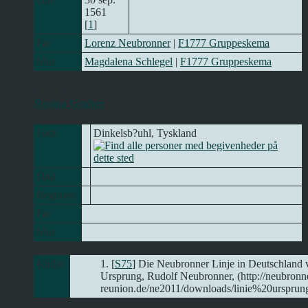
1561
[
1
]
Far
Lorenz Neubronner
|
F1777 Gruppeskema
Mor
Magdalena Schlegel
|
F1777 Gruppeskema
Mor | Kvinde
Rosina Gruber
Født
Dinkelsb?uhl, Tyskland
Død
Begravet
Far
Mor
Kilder
[
S75
] Die Neubronner Linje in Deutschland
Ursprung, Rudolf Neubronner, (http://neubronn
reunion.de/ne2011/downloads/linie%20ursprung