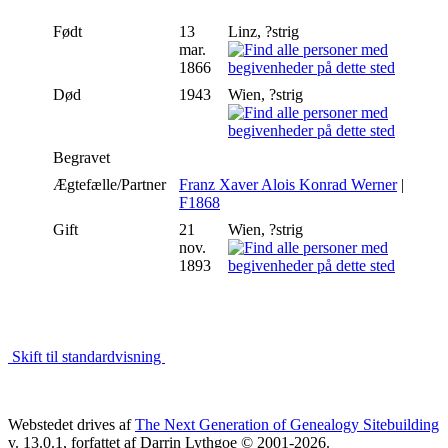
Født
13
Linz, ?strig
mar.
1866
Død
1943
Wien, ?strig
Begravet
Ægtefælle/Partner
Franz Xaver Alois Konrad Werner
|
F1868
Gift
21
Wien, ?strig
nov.
1893
Skift til standardvisning
Webstedet drives af
The Next Generation of Genealogy Sitebuilding
v. 13.0.1, forfattet af Darrin Lythgoe © 2001-2026.