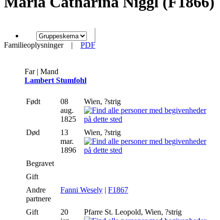
Maria Catharina Niggl (F1866)
Familieoplysninger
|
PDF
Far | Mand
Lambert Stumfohl
Født
08
Wien, ?strig
aug.
1825
Død
13
Wien, ?strig
mar.
1896
Begravet
Gift
Andre
Fanni Wesely
|
F1867
partnere
Gift
20
Pfarre St. Leopold, Wien, ?strig