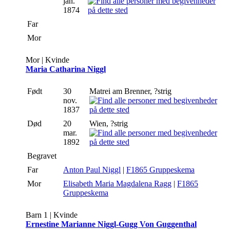
jan.
1874
Far
Mor
Mor | Kvinde
Maria Catharina Niggl
Født
30
Matrei am Brenner, ?strig
nov.
1837
Død
20
Wien, ?strig
mar.
1892
Begravet
Far
Anton Paul Niggl
|
F1865 Gruppeskema
Mor
Elisabeth Maria Magdalena Ragg
|
F1865
Gruppeskema
Barn 1 | Kvinde
Ernestine Marianne Niggl-Gugg Von Guggenthal