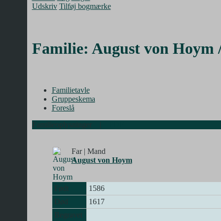
Udskriv
Tilføj bogmærke
Familie: August von Hoym /
Familietavle
Gruppeskema
Foreslå
Familieoplysninger
|
PDF
Far | Mand
August von Hoym
Født
1586
Død
1617
Begravet