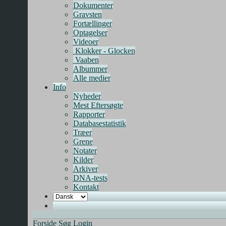
Dokumenter
Gravsten
Fortællinger
Optagelser
Videoer
Klokker - Glocken
Vaaben
Albummer
Alle medier
Info
Nyheder
Mest Eftersøgte
Rapporter
Databasestatistik
Træer
Grene
Notater
Kilder
Arkiver
DNA-tests
Kontakt
Forside
Søg
Login