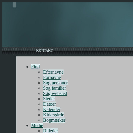
-
-
KONTAKT
Find
Efternavne
Fornavne
Søg personer
Søg familier
Søg websted
Steder
Datoer
Kalender
Kirkegårde
Bogmærker
Medie
Billeder