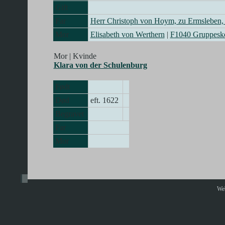
Gift
Far
Herr Christoph von Hoym, zu Ermsleben,
Mor
Elisabeth von Werthern
|
F1040 Gruppes
Mor | Kvinde
Klara von der Schulenburg
Født
Død
eft. 1622
Begravet
Far
Mor
Web