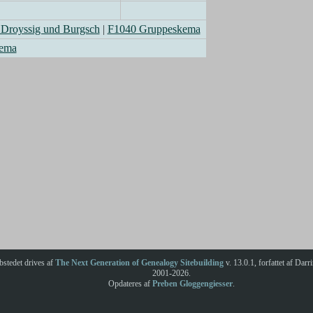
 Droyssig und Burgsch
|
F1040 Gruppeskema
kema
stedet drives af
The Next Generation of Genealogy Sitebuilding
v. 13.0.1, forfattet af Dar
2001-2026.
Opdateres af
Preben Gloggengiesser
.