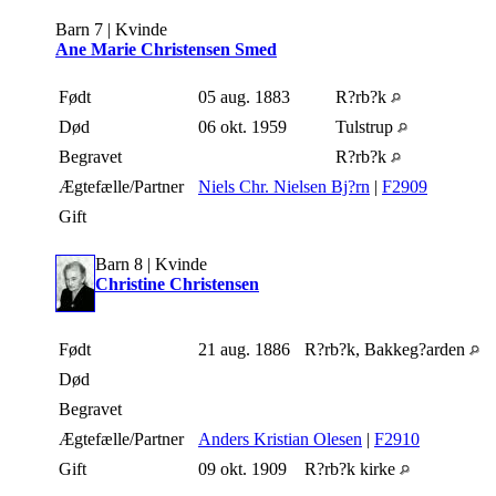
Barn 7 | Kvinde
Ane Marie Christensen Smed
Født
05 aug. 1883
R?rb?k
Død
06 okt. 1959
Tulstrup
Begravet
R?rb?k
Ægtefælle/Partner
Niels Chr. Nielsen Bj?rn
|
F2909
Gift
Barn 8 | Kvinde
Christine Christensen
Født
21 aug. 1886
R?rb?k, Bakkeg?arden
Død
Begravet
Ægtefælle/Partner
Anders Kristian Olesen
|
F2910
Gift
09 okt. 1909
R?rb?k kirke