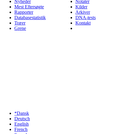
Nyheder
Notater
Mest Eftersøgte
Kilder
Rapporter
Arkiver
Databasestatistik
DNA-tests
Træer
Kontakt
Grene
*Dansk
Deutsch
English
French