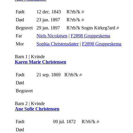
Født
12 dec. 1843
R?rb?k
Død
23 jan. 1897
R?rb?k
Begravet
29 jan. 1897
R?rb?k Sogns Kirkeg?ard
Far
Niels Nicolajsen
|
F2898 Gruppeskema
Mor
Sophia Christensdatter
|
F2898 Gruppeskema
Barn 1 | Kvinde
Karen Marie Christensen
Født
21 sep. 1869
R?rb?k
Død
Begravet
Barn 2 | Kvinde
Ane Sofie Christensen
Født
09 jul. 1872
R?rb?k
Død