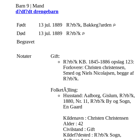
Barn 9 | Mand
d?df?dt drengebarn
Født
13 jul. 1889
R?rb?k, Bakkeg?arden
Død
13 jul. 1889
R?rb?k
Begravet
Notater
Gift:
R?rb?k KB. 1845-1886 opslag 123:
Forlovere: Christen christensen,
Smed og Niels Nicolajsen, begge af
R?rb?k.
FolketÃ¦lling:
Husstand: Aalborg, Gislum, R?rb?k,
1880, Nr. 11, R?rb?k By og Sogn,
En Gaard
Kildenavn : Christen Christensen
Alder : 42
Civilstand : Gift
Kildef?dested : R?rb?k Sogn,