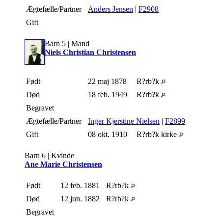
Ægtefælle/Partner
Anders Jensen
|
F2908
Gift
Barn 5 | Mand
Niels Christian Christensen
Født
22 maj 1878
R?rb?k
Død
18 feb. 1949
R?rb?k
Begravet
Ægtefælle/Partner
Inger Kjerstine Nielsen
|
F2899
Gift
08 okt. 1910
R?rb?k kirke
Barn 6 | Kvinde
Ane Marie Christensen
Født
12 feb. 1881
R?rb?k
Død
12 jun. 1882
R?rb?k
Begravet