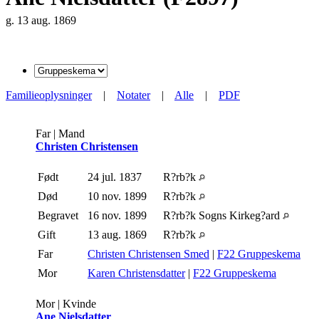
g. 13 aug. 1869
Familieoplysninger
|
Notater
|
Alle
|
PDF
Far | Mand
Christen Christensen
Født
24 jul. 1837
R?rb?k
Død
10 nov. 1899
R?rb?k
Begravet
16 nov. 1899
R?rb?k Sogns Kirkeg?ard
Gift
13 aug. 1869
R?rb?k
Far
Christen Christensen Smed
|
F22 Gruppeskema
Mor
Karen Christensdatter
|
F22 Gruppeskema
Mor | Kvinde
Ane Nielsdatter