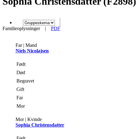
Sophia Christensdatter (F2898)
Familieoplysninger
|
PDF
Far | Mand
Niels Nicolajsen
Født
Død
Begravet
Gift
Far
Mor
Mor | Kvinde
Sophia Christensdatter
Født