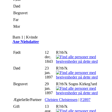
Død
Begravet
Far
Mor
Barn 1 | Kvinde
Ane Nielsdatter
Født
12
R?rb?k
dec.
1843
Død
23
R?rb?k
jan.
1897
Begravet
29
R?rb?k Sogns Kirkeg?ard
jan.
1897
Ægtefælle/Partner
Christen Christensen
|
F2897
Gift
13
R?rb?k
aug.