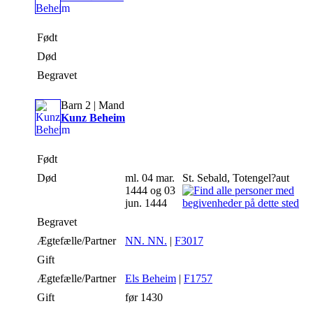
Født
Død
Begravet
Barn 2 | Mand
Kunz Beheim
Født
Død
ml. 04 mar.
St. Sebald, Totengel?aut
1444 og 03
jun. 1444
Begravet
Ægtefælle/Partner
NN. NN.
|
F3017
Gift
Ægtefælle/Partner
Els Beheim
|
F1757
Gift
før 1430