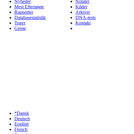
Nyheder
Notater
Mest Eftersøgte
Kilder
Rapporter
Arkiver
Databasestatistik
DNA-tests
Træer
Kontakt
Grene
*Dansk
Deutsch
English
French